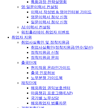
특화과정·전략설명회
영·일문이력서 컨설팅
이력서 작성법 & 영어인터뷰 가이드
영문이력서 첨삭 신청
일문이력서 첨삭 신청
AI 이력서 컨설팅
워킹홀리데이 취업자 이벤트
취업자 지원
취업사실확인 및 정착지원금
취업사실확인(정착지원금/연수/알선)
정착지원금 신청
정착지원금 문의
출국단계
현지적응 온라인가이드
출국 인포허브
노무분쟁 가이드북
재직단계
해외취업 권익보호센터
마음챙김 프로그램(EAP)
국가별 노무상담
해외취업자 법률자문