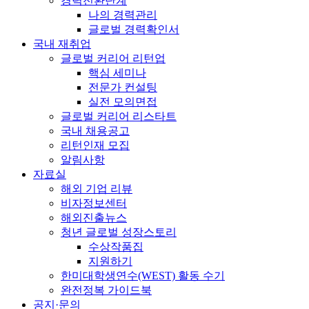
경력전환단계
나의 경력관리
글로벌 경력확인서
국내 재취업
글로벌 커리어 리턴업
핵심 세미나
전문가 컨설팅
실전 모의면접
글로벌 커리어 리스타트
국내 채용공고
리턴인재 모집
알림사항
자료실
해외 기업 리뷰
비자정보센터
해외진출뉴스
청년 글로벌 성장스토리
수상작품집
지원하기
한미대학생연수(WEST) 활동 수기
완전정복 가이드북
공지·문의