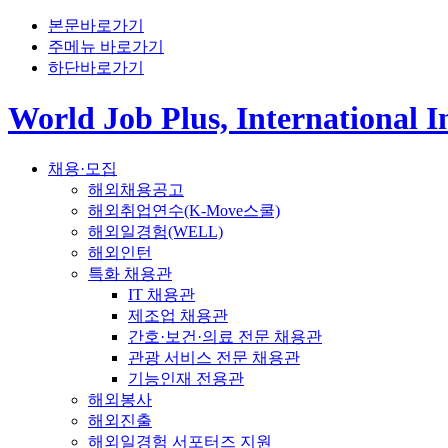
본문바로가기
주메뉴 바로가기
하단바로가기
World Job Plus, International 
채용·모집
해외채용공고
해외취업연수(K-Move스쿨)
해외일경험(WELL)
해외인턴
특화 채용관
IT 채용관
제조업 채용관
간호·보건·의료 전문 채용관
관광 서비스 전문 채용관
기능인재 전용관
해외봉사
해외진출
해외일경험 서포터즈 지원