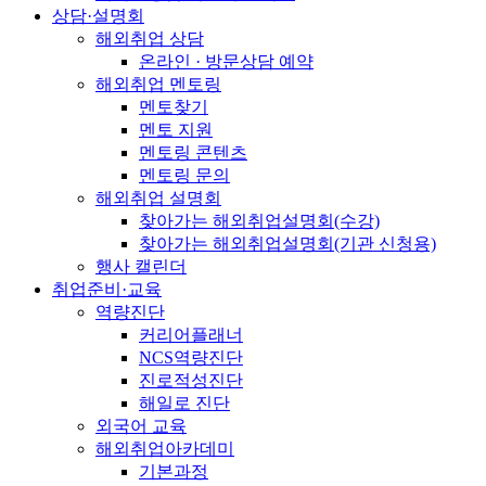
상담·설명회
해외취업 상담
온라인 · 방문상담 예약
해외취업 멘토링
멘토찾기
멘토 지원
멘토링 콘텐츠
멘토링 문의
해외취업 설명회
찾아가는 해외취업설명회(수강)
찾아가는 해외취업설명회(기관 신청용)
행사 캘린더
취업준비·교육
역량진단
커리어플래너
NCS역량진단
진로적성진단
해일로 진단
외국어 교육
해외취업아카데미
기본과정