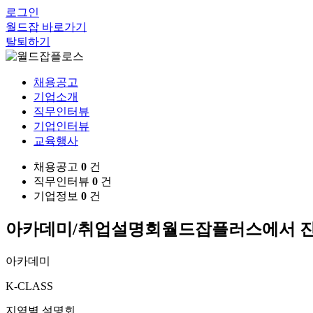
로그인
월드잡 바로가기
탈퇴하기
채용공고
기업소개
직무인터뷰
기업인터뷰
교육행사
채용공고
0
건
직무인터뷰
0
건
기업정보
0
건
아카데미/취업설명회
월드잡플러스에서 진
아카데미
K-CLASS
지역별 설명회