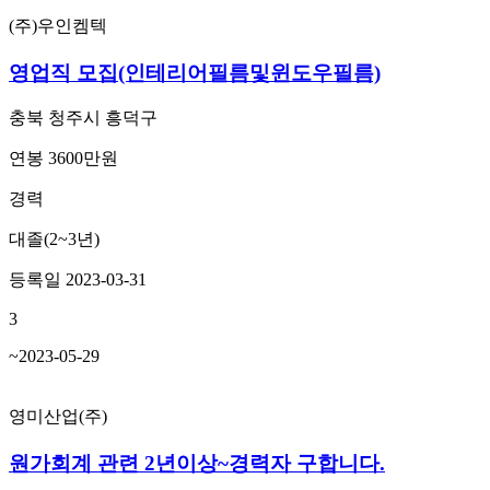
(주)우인켐텍
영업직 모집(인테리어필름및윈도우필름)
충북 청주시 흥덕구
연봉 3600만원
경력
대졸(2~3년)
등록일 2023-03-31
3
~2023-05-29
영미산업(주)
원가회계 관련 2년이상~경력자 구합니다.