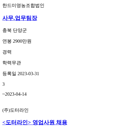
한드미영농조합법인
사무.업무팀장
충북 단양군
연봉 2900만원
경력
학력무관
등록일 2023-03-31
3
~2023-04-14
(주)도터라인
<도터라인> 영업사원 채용