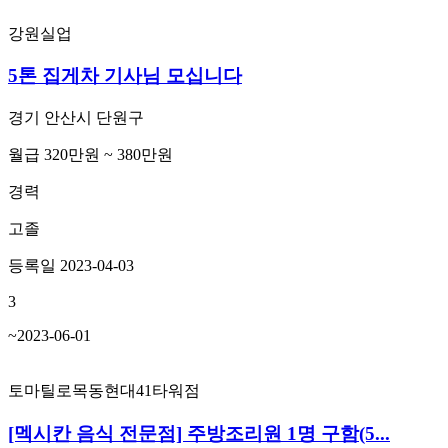
강원실업
5톤 집게차 기사님 모십니다
경기 안산시 단원구
월급 320만원 ~ 380만원
경력
고졸
등록일 2023-04-03
3
~2023-06-01
토마틸로목동현대41타워점
[멕시칸 음식 전문점] 주방조리원 1명 구함(5...