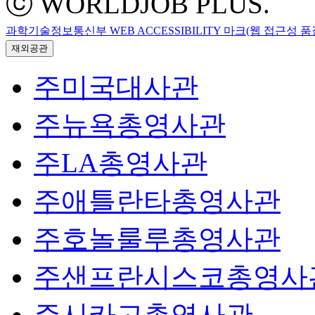
ⓒ WORLDJOB PLUS.
과학기술정보통신부 WEB ACCESSIBILITY 마크(웹 접근성 
재외공관
주미국대사관
주뉴욕총영사관
주LA총영사관
주애틀란타총영사관
주호놀룰루총영사관
주샌프란시스코총영사
주시카고총영사관