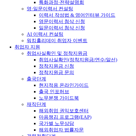
특화과정·전략설명회
영·일문이력서 컨설팅
이력서 작성법 & 영어인터뷰 가이드
영문이력서 첨삭 신청
일문이력서 첨삭 신청
AI 이력서 컨설팅
워킹홀리데이 취업자 이벤트
취업자 지원
취업사실확인 및 정착지원금
취업사실확인(정착지원금/연수/알선)
정착지원금 신청
정착지원금 문의
출국단계
현지적응 온라인가이드
출국 인포허브
노무분쟁 가이드북
재직단계
해외취업 권익보호센터
마음챙김 프로그램(EAP)
국가별 노무상담
해외취업자 법률자문