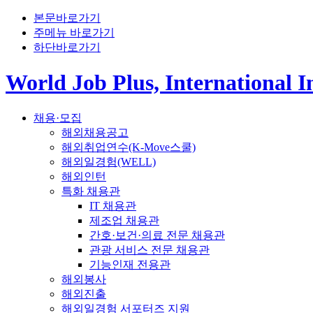
본문바로가기
주메뉴 바로가기
하단바로가기
World Job Plus, International 
채용·모집
해외채용공고
해외취업연수(K-Move스쿨)
해외일경험(WELL)
해외인턴
특화 채용관
IT 채용관
제조업 채용관
간호·보건·의료 전문 채용관
관광 서비스 전문 채용관
기능인재 전용관
해외봉사
해외진출
해외일경험 서포터즈 지원