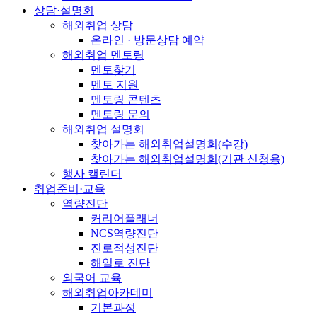
상담·설명회
해외취업 상담
온라인 · 방문상담 예약
해외취업 멘토링
멘토찾기
멘토 지원
멘토링 콘텐츠
멘토링 문의
해외취업 설명회
찾아가는 해외취업설명회(수강)
찾아가는 해외취업설명회(기관 신청용)
행사 캘린더
취업준비·교육
역량진단
커리어플래너
NCS역량진단
진로적성진단
해일로 진단
외국어 교육
해외취업아카데미
기본과정