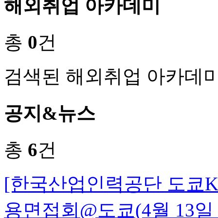
해외취업 아카데미
총
0
건
검색된 해외취업 아카데미
공지&뉴스
총
6
건
[한국산업인력공단 도쿄K-M
용면접회@도쿄(4월 13일