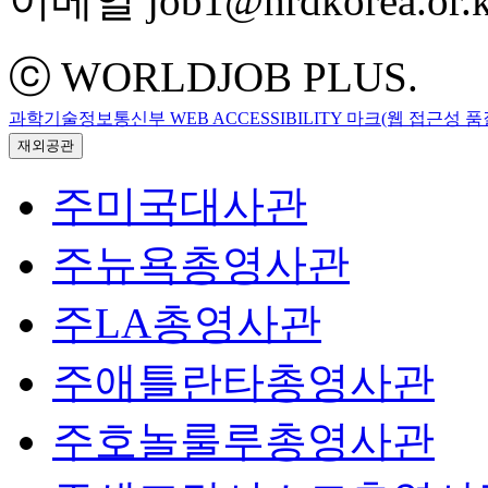
이메일 job1@hrdkorea.or.k
ⓒ WORLDJOB PLUS.
과학기술정보통신부 WEB ACCESSIBILITY 마크(웹 접근성 
재외공관
주미국대사관
주뉴욕총영사관
주LA총영사관
주애틀란타총영사관
주호놀룰루총영사관