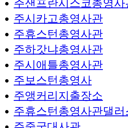
주샌프란시스코총영사
주시카고총영사관
주휴스턴총영사관
주하갓냐총영사관
주시애틀총영사관
주보스턴총영사
주앵커리지출장소
주휴스턴총영사관댈러
주중국대사관