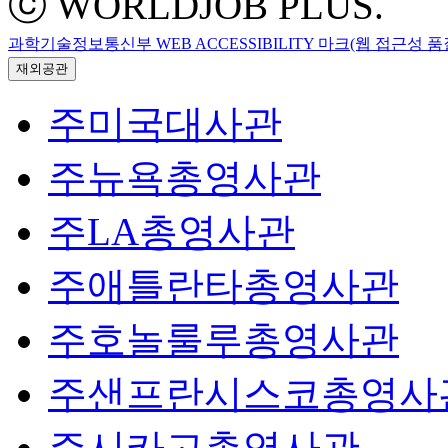
ⓒ WORLDJOB PLUS.
과학기술정보통신부 WEB ACCESSIBILITY 마크(웹 접근성 
재외공관
주미국대사관
주뉴욕총영사관
주LA총영사관
주애틀란타총영사관
주호놀룰루총영사관
주샌프란시스코총영사
주시카고총영사관