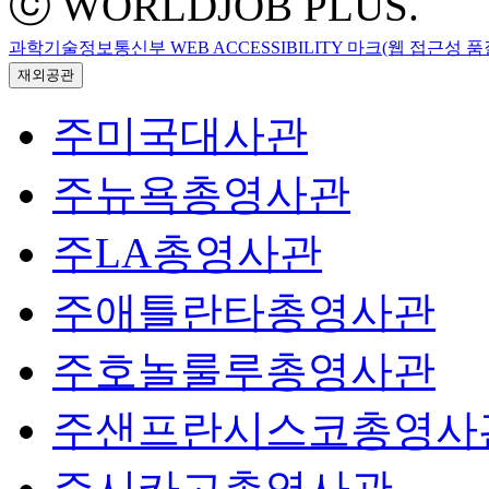
ⓒ WORLDJOB PLUS.
과학기술정보통신부 WEB ACCESSIBILITY 마크(웹 접근성 
재외공관
주미국대사관
주뉴욕총영사관
주LA총영사관
주애틀란타총영사관
주호놀룰루총영사관
주샌프란시스코총영사
주시카고총영사관