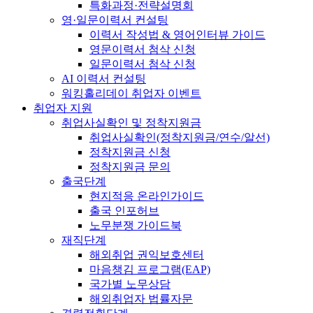
특화과정·전략설명회
영·일문이력서 컨설팅
이력서 작성법 & 영어인터뷰 가이드
영문이력서 첨삭 신청
일문이력서 첨삭 신청
AI 이력서 컨설팅
워킹홀리데이 취업자 이벤트
취업자 지원
취업사실확인 및 정착지원금
취업사실확인(정착지원금/연수/알선)
정착지원금 신청
정착지원금 문의
출국단계
현지적응 온라인가이드
출국 인포허브
노무분쟁 가이드북
재직단계
해외취업 권익보호센터
마음챙김 프로그램(EAP)
국가별 노무상담
해외취업자 법률자문