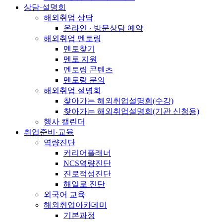
상담·설명회
해외취업 상담
온라인 · 방문상담 예약
해외취업 멘토링
멘토찾기
멘토 지원
멘토링 콘텐츠
멘토링 문의
해외취업 설명회
찾아가는 해외취업설명회(수강)
찾아가는 해외취업설명회(기관 신청용)
행사 캘린더
취업준비·교육
역량진단
커리어플래너
NCS역량진단
진로적성진단
해일로 진단
외국어 교육
해외취업아카데미
기본과정