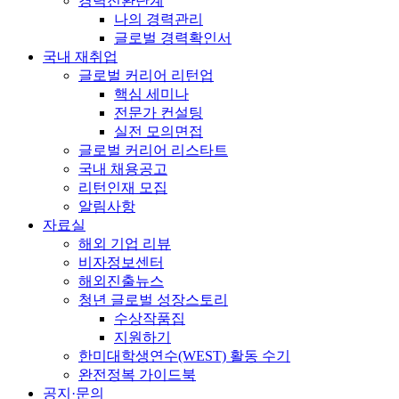
경력전환단계
나의 경력관리
글로벌 경력확인서
국내 재취업
글로벌 커리어 리턴업
핵심 세미나
전문가 컨설팅
실전 모의면접
글로벌 커리어 리스타트
국내 채용공고
리턴인재 모집
알림사항
자료실
해외 기업 리뷰
비자정보센터
해외진출뉴스
청년 글로벌 성장스토리
수상작품집
지원하기
한미대학생연수(WEST) 활동 수기
완전정복 가이드북
공지·문의