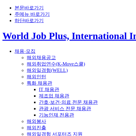
본문바로가기
주메뉴 바로가기
하단바로가기
World Job Plus, International 
채용·모집
해외채용공고
해외취업연수(K-Move스쿨)
해외일경험(WELL)
해외인턴
특화 채용관
IT 채용관
제조업 채용관
간호·보건·의료 전문 채용관
관광 서비스 전문 채용관
기능인재 전용관
해외봉사
해외진출
해외일경험 서포터즈 지원