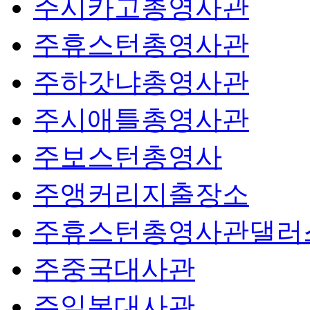
주시카고총영사관
주휴스턴총영사관
주하갓냐총영사관
주시애틀총영사관
주보스턴총영사
주앵커리지출장소
주휴스턴총영사관댈러
주중국대사관
주일본대사관