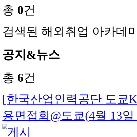
총
0
건
검색된 해외취업 아카데미
공지&뉴스
총
6
건
[한국산업인력공단 도쿄K-M
용면접회@도쿄(4월 13일