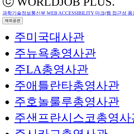
ⓒ WORLDJOB PLUS.
과학기술정보통신부 WEB ACCESSIBILITY 마크(웹 접근성 
재외공관
주미국대사관
주뉴욕총영사관
주LA총영사관
주애틀란타총영사관
주호놀룰루총영사관
주샌프란시스코총영사
주시카고총영사관