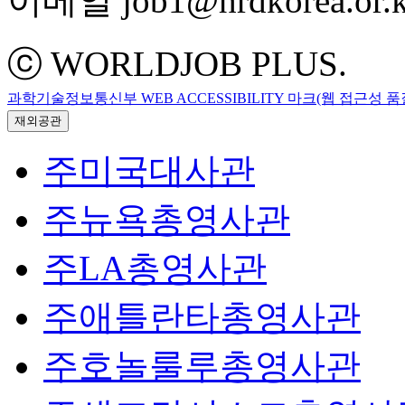
이메일 job1@hrdkorea.or.k
ⓒ WORLDJOB PLUS.
과학기술정보통신부 WEB ACCESSIBILITY 마크(웹 접근성 
재외공관
주미국대사관
주뉴욕총영사관
주LA총영사관
주애틀란타총영사관
주호놀룰루총영사관