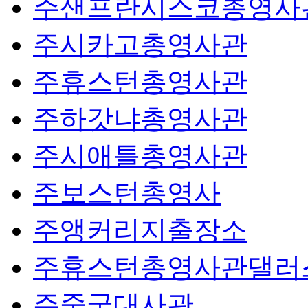
주샌프란시스코총영사
주시카고총영사관
주휴스턴총영사관
주하갓냐총영사관
주시애틀총영사관
주보스턴총영사
주앵커리지출장소
주휴스턴총영사관댈러
주중국대사관