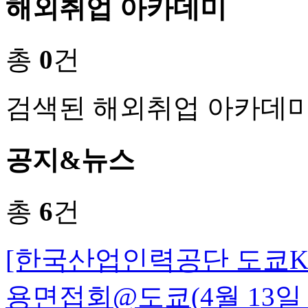
해외취업 아카데미
총
0
건
검색된 해외취업 아카데미
공지&뉴스
총
6
건
[한국산업인력공단 도쿄K-M
용면접회@도쿄(4월 13일