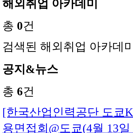
해외취업 아카데미
총
0
건
검색된 해외취업 아카데미
공지&뉴스
총
6
건
[한국산업인력공단 도쿄K-M
용면접회@도쿄(4월 13일