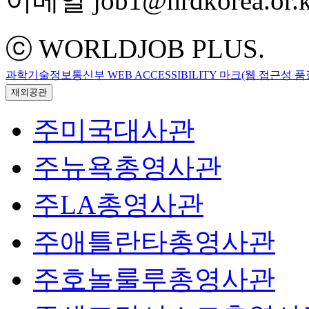
이메일 job1@hrdkorea.or.k
ⓒ WORLDJOB PLUS.
과학기술정보통신부 WEB ACCESSIBILITY 마크(웹 접근성 
재외공관
주미국대사관
주뉴욕총영사관
주LA총영사관
주애틀란타총영사관
주호놀룰루총영사관