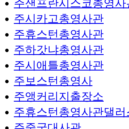
주샌프란시스코총영사
주시카고총영사관
주휴스턴총영사관
주하갓냐총영사관
주시애틀총영사관
주보스턴총영사
주앵커리지출장소
주휴스턴총영사관댈러
주중국대사관