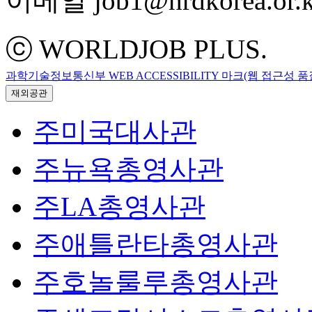
이메일 job1@hrdkorea.or.k
ⓒ WORLDJOB PLUS.
과학기술정보통신부 WEB ACCESSIBILITY 마크(웹 접근성 
재외공관
주미국대사관
주뉴욕총영사관
주LA총영사관
주애틀란타총영사관
주호놀룰루총영사관