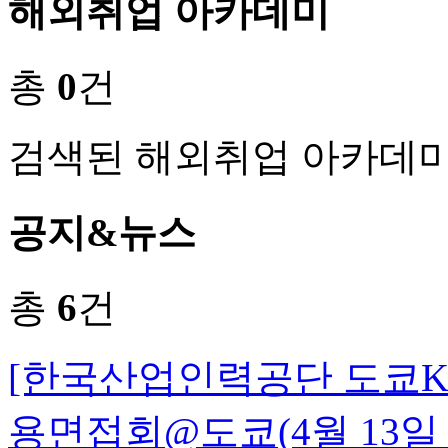
해외취업 아카데미
총
0
건
검색된 해외취업 아카데미
공지&뉴스
총
6
건
[한국산업인력공단 도쿄K-M
용면접회@도쿄(4월 13일