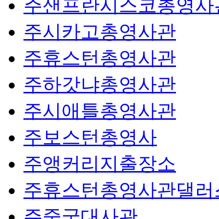
주샌프란시스코총영사
주시카고총영사관
주휴스턴총영사관
주하갓냐총영사관
주시애틀총영사관
주보스턴총영사
주앵커리지출장소
주휴스턴총영사관댈러
주중국대사관