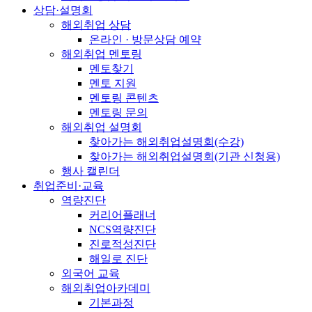
상담·설명회
해외취업 상담
온라인 · 방문상담 예약
해외취업 멘토링
멘토찾기
멘토 지원
멘토링 콘텐츠
멘토링 문의
해외취업 설명회
찾아가는 해외취업설명회(수강)
찾아가는 해외취업설명회(기관 신청용)
행사 캘린더
취업준비·교육
역량진단
커리어플래너
NCS역량진단
진로적성진단
해일로 진단
외국어 교육
해외취업아카데미
기본과정