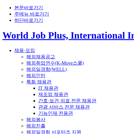
본문바로가기
주메뉴 바로가기
하단바로가기
World Job Plus, International 
채용·모집
해외채용공고
해외취업연수(K-Move스쿨)
해외일경험(WELL)
해외인턴
특화 채용관
IT 채용관
제조업 채용관
간호·보건·의료 전문 채용관
관광 서비스 전문 채용관
기능인재 전용관
해외봉사
해외진출
해외일경험 서포터즈 지원