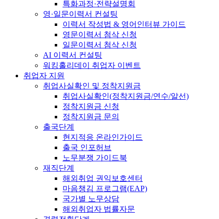
특화과정·전략설명회
영·일문이력서 컨설팅
이력서 작성법 & 영어인터뷰 가이드
영문이력서 첨삭 신청
일문이력서 첨삭 신청
AI 이력서 컨설팅
워킹홀리데이 취업자 이벤트
취업자 지원
취업사실확인 및 정착지원금
취업사실확인(정착지원금/연수/알선)
정착지원금 신청
정착지원금 문의
출국단계
현지적응 온라인가이드
출국 인포허브
노무분쟁 가이드북
재직단계
해외취업 권익보호센터
마음챙김 프로그램(EAP)
국가별 노무상담
해외취업자 법률자문