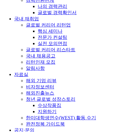
경력전환단계
나의 경력관리
글로벌 경력확인서
국내 재취업
글로벌 커리어 리턴업
핵심 세미나
전문가 컨설팅
실전 모의면접
글로벌 커리어 리스타트
국내 채용공고
리턴인재 모집
알림사항
자료실
해외 기업 리뷰
비자정보센터
해외진출뉴스
청년 글로벌 성장스토리
수상작품집
지원하기
한미대학생연수(WEST) 활동 수기
완전정복 가이드북
공지·문의