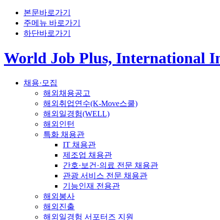
본문바로가기
주메뉴 바로가기
하단바로가기
World Job Plus, International 
채용·모집
해외채용공고
해외취업연수(K-Move스쿨)
해외일경험(WELL)
해외인턴
특화 채용관
IT 채용관
제조업 채용관
간호·보건·의료 전문 채용관
관광 서비스 전문 채용관
기능인재 전용관
해외봉사
해외진출
해외일경험 서포터즈 지원