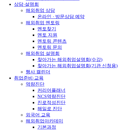
상담·설명회
해외취업 상담
온라인 · 방문상담 예약
해외취업 멘토링
멘토찾기
멘토 지원
멘토링 콘텐츠
멘토링 문의
해외취업 설명회
찾아가는 해외취업설명회(수강)
찾아가는 해외취업설명회(기관 신청용)
행사 캘린더
취업준비·교육
역량진단
커리어플래너
NCS역량진단
진로적성진단
해일로 진단
외국어 교육
해외취업아카데미
기본과정