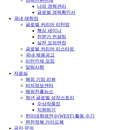
경력전환단계
나의 경력관리
글로벌 경력확인서
국내 재취업
글로벌 커리어 리턴업
핵심 세미나
전문가 컨설팅
실전 모의면접
글로벌 커리어 리스타트
국내 채용공고
리턴인재 모집
알림사항
자료실
해외 기업 리뷰
비자정보센터
해외진출뉴스
청년 글로벌 성장스토리
수상작품집
지원하기
한미대학생연수(WEST) 활동 수기
완전정복 가이드북
공지·문의