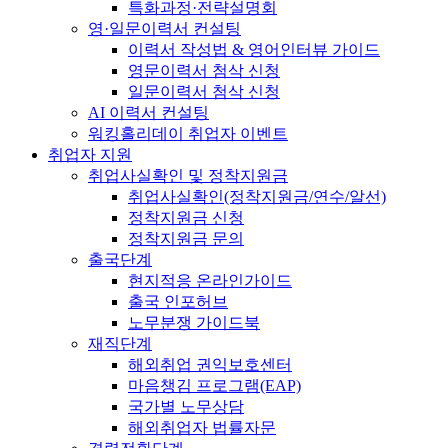
특화과정·전략설명회
영·일문이력서 컨설팅
이력서 작성법 & 영어인터뷰 가이드
영문이력서 첨삭 신청
일문이력서 첨삭 신청
AI 이력서 컨설팅
워킹홀리데이 취업자 이벤트
취업자 지원
취업사실확인 및 정착지원금
취업사실확인(정착지원금/연수/알선)
정착지원금 신청
정착지원금 문의
출국단계
현지적응 온라인가이드
출국 인포허브
노무분쟁 가이드북
재직단계
해외취업 권익보호센터
마음챙김 프로그램(EAP)
국가별 노무상담
해외취업자 법률자문