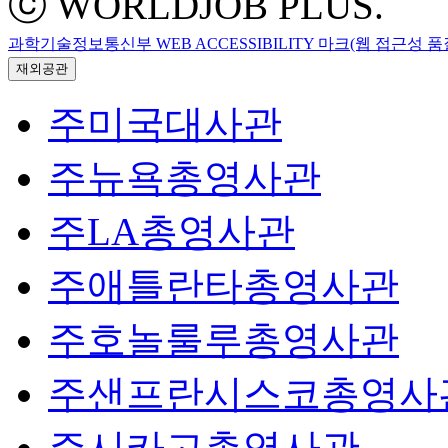
ⓒ WORLDJOB PLUS.
과학기술정보통신부 WEB ACCESSIBILITY 마크(웹 접근성 
재외공관
주미국대사관
주뉴욕총영사관
주LA총영사관
주애틀란타총영사관
주호놀룰루총영사관
주샌프란시스코총영사
주시카고총영사관