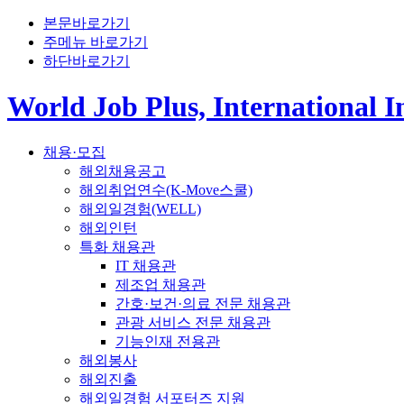
본문바로가기
주메뉴 바로가기
하단바로가기
World Job Plus, International 
채용·모집
해외채용공고
해외취업연수(K-Move스쿨)
해외일경험(WELL)
해외인턴
특화 채용관
IT 채용관
제조업 채용관
간호·보건·의료 전문 채용관
관광 서비스 전문 채용관
기능인재 전용관
해외봉사
해외진출
해외일경험 서포터즈 지원