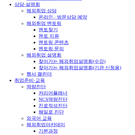
상담·설명회
해외취업 상담
온라인 · 방문상담 예약
해외취업 멘토링
멘토찾기
멘토 지원
멘토링 콘텐츠
멘토링 문의
해외취업 설명회
찾아가는 해외취업설명회(수강)
찾아가는 해외취업설명회(기관 신청용)
행사 캘린더
취업준비·교육
역량진단
커리어플래너
NCS역량진단
진로적성진단
해일로 진단
외국어 교육
해외취업아카데미
기본과정