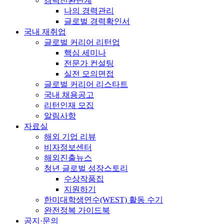
경력전환단계
나의 경력관리
글로벌 경력확인서
국내 재취업
글로벌 커리어 리턴업
핵심 세미나
전문가 컨설팅
실전 모의면접
글로벌 커리어 리스타트
국내 채용공고
리턴인재 모집
알림사항
자료실
해외 기업 리뷰
비자정보센터
해외진출뉴스
청년 글로벌 성장스토리
수상작품집
지원하기
한미대학생연수(WEST) 활동 수기
완전정복 가이드북
공지·문의