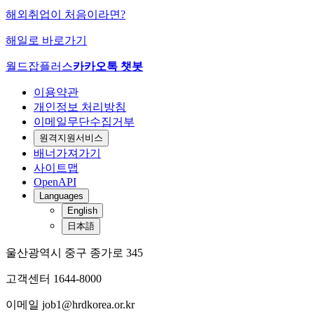
해외취업이 처음이라면?
해일로 바로가기
월드잡플러스
카카오톡 챗봇
이용약관
개인정보 처리방침
이메일무단수집거부
원격지원서비스
배너가져가기
사이트맵
OpenAPI
Languages
English
日本語
울산광역시 중구 종가로 345
고객센터 1644-8000
이메일 job1@hrdkorea.or.kr