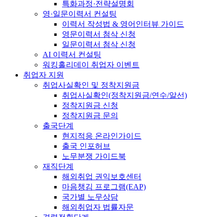
특화과정·전략설명회
영·일문이력서 컨설팅
이력서 작성법 & 영어인터뷰 가이드
영문이력서 첨삭 신청
일문이력서 첨삭 신청
AI 이력서 컨설팅
워킹홀리데이 취업자 이벤트
취업자 지원
취업사실확인 및 정착지원금
취업사실확인(정착지원금/연수/알선)
정착지원금 신청
정착지원금 문의
출국단계
현지적응 온라인가이드
출국 인포허브
노무분쟁 가이드북
재직단계
해외취업 권익보호센터
마음챙김 프로그램(EAP)
국가별 노무상담
해외취업자 법률자문