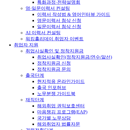
특화과정·전략설명회
영·일문이력서 컨설팅
이력서 작성법 & 영어인터뷰 가이드
영문이력서 첨삭 신청
일문이력서 첨삭 신청
AI 이력서 컨설팅
워킹홀리데이 취업자 이벤트
취업자 지원
취업사실확인 및 정착지원금
취업사실확인(정착지원금/연수/알선)
정착지원금 신청
정착지원금 문의
출국단계
현지적응 온라인가이드
출국 인포허브
노무분쟁 가이드북
재직단계
해외취업 권익보호센터
마음챙김 프로그램(EAP)
국가별 노무상담
해외취업자 법률자문