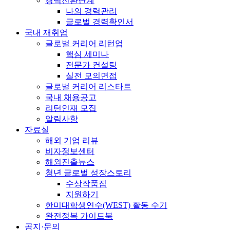
경력전환단계
나의 경력관리
글로벌 경력확인서
국내 재취업
글로벌 커리어 리턴업
핵심 세미나
전문가 컨설팅
실전 모의면접
글로벌 커리어 리스타트
국내 채용공고
리턴인재 모집
알림사항
자료실
해외 기업 리뷰
비자정보센터
해외진출뉴스
청년 글로벌 성장스토리
수상작품집
지원하기
한미대학생연수(WEST) 활동 수기
완전정복 가이드북
공지·문의