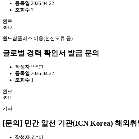
등록일
2026-04-22
조회수
7
완료
3912
월드잡플러스 이용(전산오류 등)
글로벌 경력 확인서 발급 문의
작성자
박*연
등록일
2026-04-22
조회수
1
완료
3911
기타
[문의] 민간 알선 기관(ICN Korea) 해
작성자
김*아