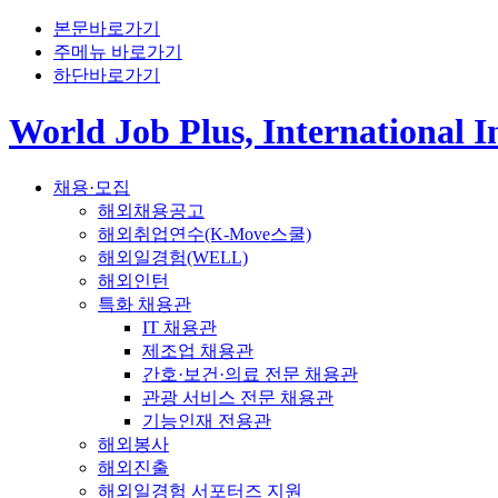
본문바로가기
주메뉴 바로가기
하단바로가기
World Job Plus, International 
채용·모집
해외채용공고
해외취업연수(K-Move스쿨)
해외일경험(WELL)
해외인턴
특화 채용관
IT 채용관
제조업 채용관
간호·보건·의료 전문 채용관
관광 서비스 전문 채용관
기능인재 전용관
해외봉사
해외진출
해외일경험 서포터즈 지원