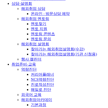
상담·설명회
해외취업 상담
온라인 · 방문상담 예약
해외취업 멘토링
멘토찾기
멘토 지원
멘토링 콘텐츠
멘토링 문의
해외취업 설명회
찾아가는 해외취업설명회(수강)
찾아가는 해외취업설명회(기관 신청용)
행사 캘린더
취업준비·교육
역량진단
커리어플래너
NCS역량진단
진로적성진단
해일로 진단
외국어 교육
해외취업아카데미
기본과정