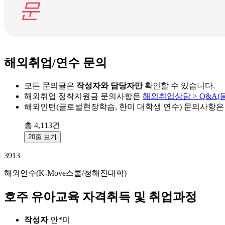
문
해외취업/연수 문의
모든 문의글은
작성자와 담당자만
확인할 수 있습니다.
해외취업 정착지원금 문의사항은
해외취업상담 > Q&A
해외인턴(글로벌현장학습, 한미 대학생 연수) 문의사항
총
4,113
건
20줄 보기
3913
해외연수(K-Move스쿨/청해진대학)
호주 유아교육 자격취득 및 취업과정
작성자
안*미