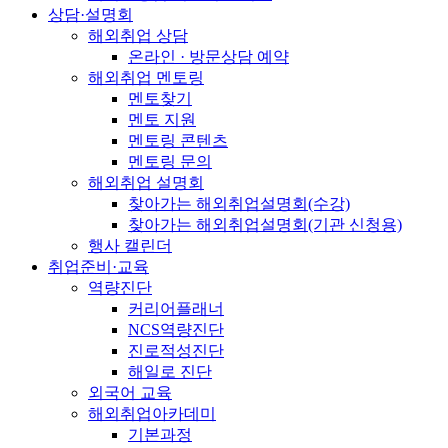
상담·설명회
해외취업 상담
온라인 · 방문상담 예약
해외취업 멘토링
멘토찾기
멘토 지원
멘토링 콘텐츠
멘토링 문의
해외취업 설명회
찾아가는 해외취업설명회(수강)
찾아가는 해외취업설명회(기관 신청용)
행사 캘린더
취업준비·교육
역량진단
커리어플래너
NCS역량진단
진로적성진단
해일로 진단
외국어 교육
해외취업아카데미
기본과정