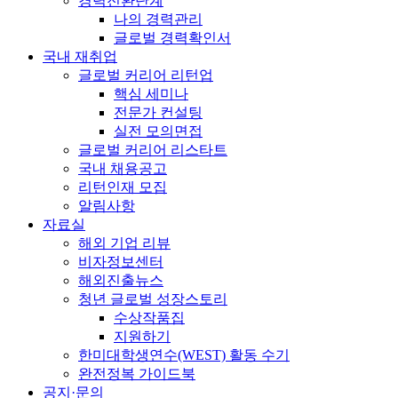
경력전환단계
나의 경력관리
글로벌 경력확인서
국내 재취업
글로벌 커리어 리턴업
핵심 세미나
전문가 컨설팅
실전 모의면접
글로벌 커리어 리스타트
국내 채용공고
리턴인재 모집
알림사항
자료실
해외 기업 리뷰
비자정보센터
해외진출뉴스
청년 글로벌 성장스토리
수상작품집
지원하기
한미대학생연수(WEST) 활동 수기
완전정복 가이드북
공지·문의