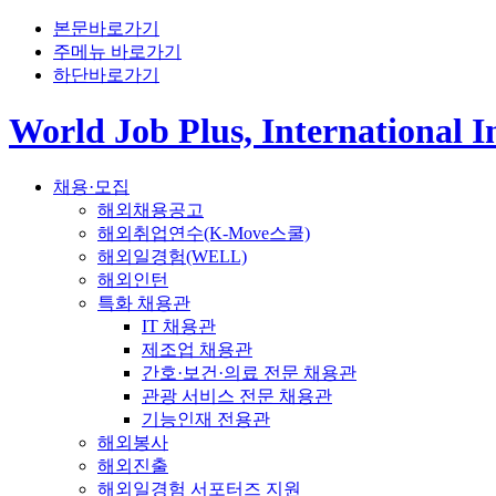
본문바로가기
주메뉴 바로가기
하단바로가기
World Job Plus, International 
채용·모집
해외채용공고
해외취업연수(K-Move스쿨)
해외일경험(WELL)
해외인턴
특화 채용관
IT 채용관
제조업 채용관
간호·보건·의료 전문 채용관
관광 서비스 전문 채용관
기능인재 전용관
해외봉사
해외진출
해외일경험 서포터즈 지원