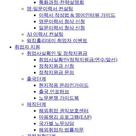
특화과정·전략설명회
영·일문이력서 컨설팅
이력서 작성법 & 영어인터뷰 가이드
영문이력서 첨삭 신청
일문이력서 첨삭 신청
AI 이력서 컨설팅
워킹홀리데이 취업자 이벤트
취업자 지원
취업사실확인 및 정착지원금
취업사실확인(정착지원금/연수/알선)
정착지원금 신청
정착지원금 문의
출국단계
현지적응 온라인가이드
출국 인포허브
노무분쟁 가이드북
재직단계
해외취업 권익보호센터
마음챙김 프로그램(EAP)
국가별 노무상담
해외취업자 법률자문