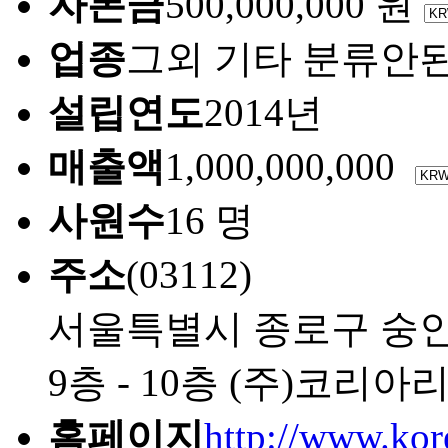
자본금
500,000,000 원
업종
그외 기타 분류안
설립연도
2014년
매출액
1,000,000,000
사원수
16 명
주소
(03112)
서울특별시 종로구 숭인
9층 - 10층 (주)코리
홈페이지
http://www.kor