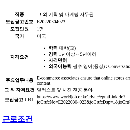
직종
그 외 기획 및 마케팅 사무원
모집공고번호
E20220304023
모집인원
1명
국가
미국
학력
대학(교)
경력
1년이상 ~ 5년이하
자격요건
자격면허
외국어능력
필수
영어(중상) : Conversationa
E-commerce associates ensure that online stores are
주요업무내용
content
그 외 자격요건
일러스트 및 사진 전공 분야
https://www.worldjob.or.kr/advnc/epmtLink.do?
모집공고 URL
joCrtfcNo=E20220304023&joCrtfcDsp=1&joCr
근로조건