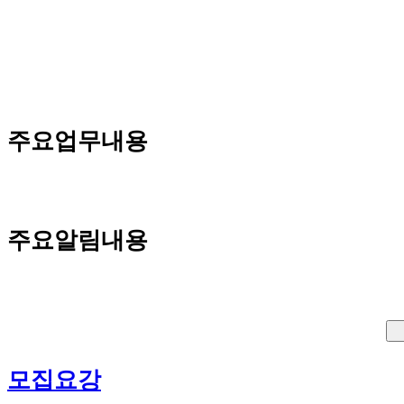
주요업무내용
								E-commerce associates ensure that online stores are visually appealing, easy to navigate, and furnished with accurate
주요알림내용
									이 공고는 고용알선업체가 게재한 것으로써, 실취업처는 (주)코리아리크루트(구인공고 게재 
모집요강