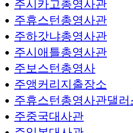
주시카고총영사관
주휴스턴총영사관
주하갓냐총영사관
주시애틀총영사관
주보스턴총영사
주앵커리지출장소
주휴스턴총영사관댈러
주중국대사관
주일본대사관