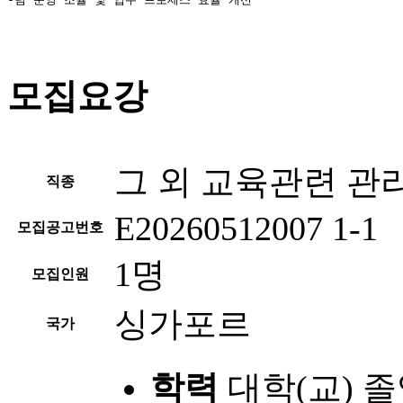
모집요강
그 외 교육관련 관
직종
E20260512007 1-1
모집공고번호
1명
모집인원
싱가포르
국가
학력
대학(교) 