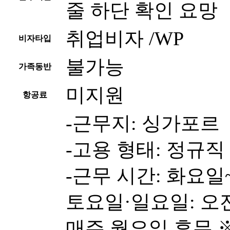
줄 하단 확인 요망
취업비자 /WP
비자타입
불가능
가족동반
미지원
항공료
-근무지: 싱가포르
-고용 형태: 정규직 (Fu
-근무 시간: 화요일~
토요일·일요일: 오전 
매주 월요일 휴무 