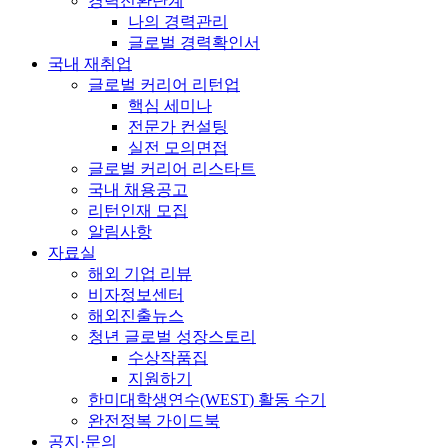
경력전환단계
나의 경력관리
글로벌 경력확인서
국내 재취업
글로벌 커리어 리턴업
핵심 세미나
전문가 컨설팅
실전 모의면접
글로벌 커리어 리스타트
국내 채용공고
리턴인재 모집
알림사항
자료실
해외 기업 리뷰
비자정보센터
해외진출뉴스
청년 글로벌 성장스토리
수상작품집
지원하기
한미대학생연수(WEST) 활동 수기
완전정복 가이드북
공지·문의