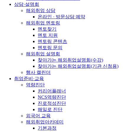
상담·설명회
해외취업 상담
온라인 · 방문상담 예약
해외취업 멘토링
멘토찾기
멘토 지원
멘토링 콘텐츠
멘토링 문의
해외취업 설명회
찾아가는 해외취업설명회(수강)
찾아가는 해외취업설명회(기관 신청용)
행사 캘린더
취업준비·교육
역량진단
커리어플래너
NCS역량진단
진로적성진단
해일로 진단
외국어 교육
해외취업아카데미
기본과정