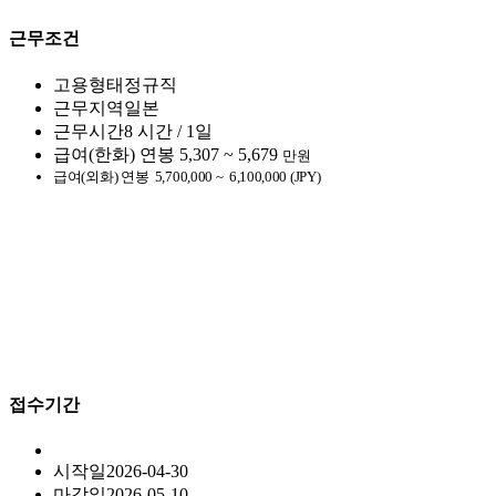
근무조건
고용형태
정규직
근무지역
일본
근무시간
8 시간 / 1일
급여(한화)
연봉
5,307 ~ 5,679
만원
급여(외화)
연봉
5,700,000 ~
6,100,000 (JPY)
접수기간
시작일
2026-04-30
마감일
2026-05-10