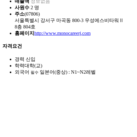
매출액
정보없음
사원수
2 명
주소
(07806)
서울특별시 강서구 마곡동 800-3 우성에스비타워Ⅱ
8층 804호
홈페이지
http://www.monocareerj.com
자격요건
경력
신입
학력
대학(교)
외국어
일본어(중상) : N1~N2레벨
필수