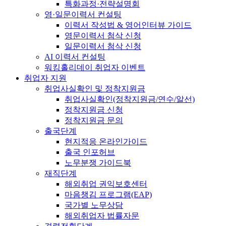
특화과정·전략설명회
영·일문이력서 컨설팅
이력서 작성법 & 영어인터뷰 가이드
영문이력서 첨삭 신청
일문이력서 첨삭 신청
AI 이력서 컨설팅
워킹홀리데이 취업자 이벤트
취업자 지원
취업사실확인 및 정착지원금
취업사실확인(정착지원금/연수/알선)
정착지원금 신청
정착지원금 문의
출국단계
현지적응 온라인가이드
출국 인포허브
노무분쟁 가이드북
재직단계
해외취업 권익보호센터
마음챙김 프로그램(EAP)
국가별 노무상담
해외취업자 법률자문