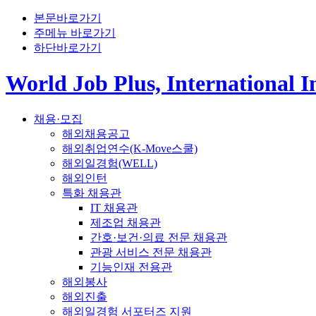
본문바로가기
주메뉴 바로가기
하단바로가기
World Job Plus, International 
채용·모집
해외채용공고
해외취업연수(K-Move스쿨)
해외일경험(WELL)
해외인턴
특화 채용관
IT 채용관
제조업 채용관
간호·보건·의료 전문 채용관
관광 서비스 전문 채용관
기능인재 전용관
해외봉사
해외진출
해외일경험 서포터즈 지원