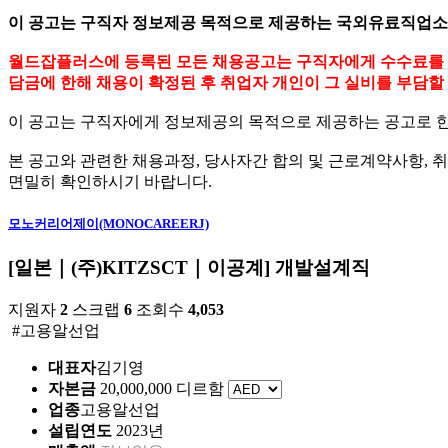
이 공고는 구직자 정보제공 목적으로 제공하는 국외유료직업
월드잡플러스에 등록된 모든 채용공고는 구직자에게 수수료를 받을
담금에 한해 채용이 확정된 후 취업자 개인이 그 실비를 부담할 
이 공고는 구직자에게 정보제공의 목적으로 제공하는 공고로 
본 공고와 관련한 채용과정, 당사자간 합의 및 근로계약사항,
면밀히 확인하시기 바랍니다.
모노커리어제이(MONOCAREERJ)
[일본｜(주)KITZSCT｜이공계] 개발설계직
지원자
2
스크랩
6
조회수
4,053
#고용알선업
대표자
김기영
자본금
20,000,000 디르함
업종
고용알선업
설립연도
2023년