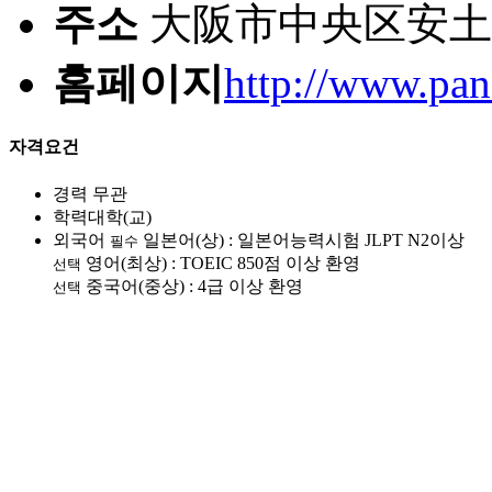
주소
大阪市中央区安土町
홈페이지
http://www.pans
자격요건
경력
무관
학력
대학(교)
외국어
일본어(상) : 일본어능력시험 JLPT N2이상
필수
영어(최상) : TOEIC 850점 이상 환영
선택
중국어(중상) : 4급 이상 환영
선택