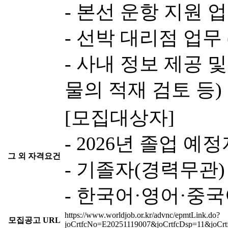
- 본선 운항 지원 
- 선박 대리점 업무 
- 사내 정보 제공 및
물의 적재 검토 등)
[모집대상자]
- 2026년 졸업 예
그 외 자격요건
- 기졸자(경력무관)
- 한국어·영어·중
https://www.worldjob.or.kr/advnc/epmtLink.do?
모집공고 URL
joCrtfcNo=E20251119007&joCrtfcDsp=11&joCr