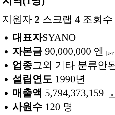
지역(1명)
지원자
2
스크랩
4
조회
대표자
SYANO
자본금
90,000,000 엔
업종
그외 기타 분류안
설립연도
1990년
매출액
5,794,373,159
사원수
120 명