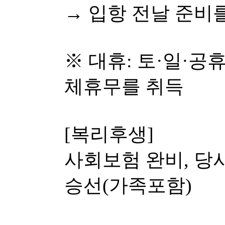
→ 입항 전날 준비
※ 대휴: 토·일·공
체휴무를 취득
[복리후생]
사회보험 완비, 당
승선(가족포함)