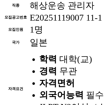
해상운송 관리자
직종
E20251119007 11-1
모집공고번호
1명
모집인원
일본
국가
학력
대학(교)
경력
무관
자격면허
자격요건
외국어능력
필수