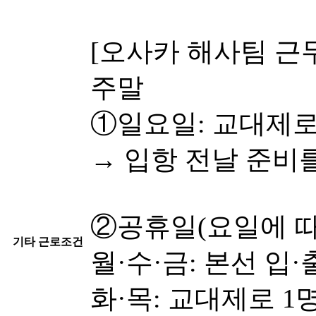
[오사카 해사팀 근무
주말
①일요일: 교대제로 1명
→ 입항 전날 준비
②공휴일(요일에 따
기타 근로조건
월·수·금: 본선 입
화·목: 교대제로 1명 출