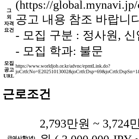
(https://global.mynavi.jp
그
공고 내용 참조 바랍니다
외
자격
요건
- 모집 구분 : 정사원, 
- 모집 학과: 불문
모집
https://www.worldjob.or.kr/advnc/epmtLink.do?
공고
joCrtfcNo=E20251013002&joCrtfcDsp=69&joCrtfcDspSn=
URL
근로조건
2,793만원 ~ 3,724
급여사항(년)