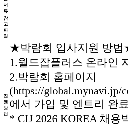
서
류
참
고
파
일
★박람회 입사지원 방법
1.월드잡플러스 온라인 지
2.박람회 홈페이지
(https://global.mynavi.jp/
진
에서 가입 및 엔트리 완
행
방
법
* CIJ 2026 KORE