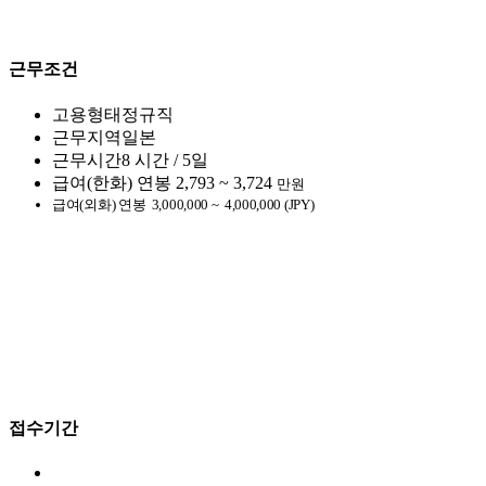
근무조건
고용형태
정규직
근무지역
일본
근무시간
8 시간 / 5일
급여(한화)
연봉
2,793 ~ 3,724
만원
급여(외화)
연봉
3,000,000 ~
4,000,000 (JPY)
접수기간