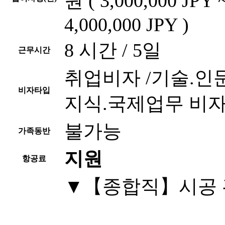
원 ( 3,000,000 JPY 
4,000,000 JPY )
8 시간 / 5일
근무시간
취업비자 /기술.인
비자타입
지식.국제업무 비
불가능
가족동반
지원
항공료
▼【종합직】시공 