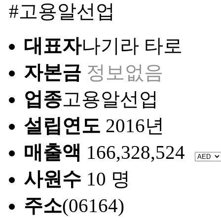
#고용알선업
대표자
나기라 타로
자본금
정보없음
업종
고용알선업
설립연도
2016년
매출액
166,328,524
사원수
10 명
주소
(06164)