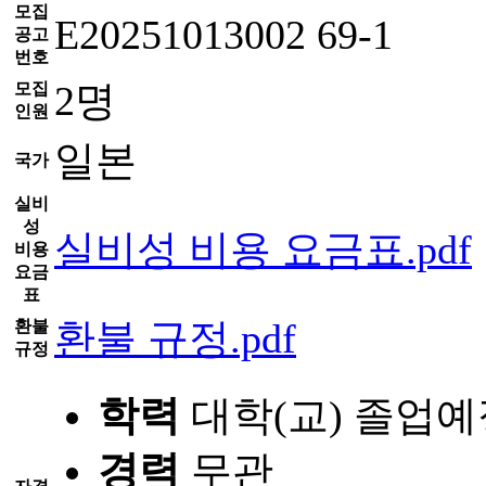
모집
E20251013002 69-1
공고
번호
2명
모집
인원
일본
국가
실비
성
실비성 비용 요금표.pdf
비용
요금
표
환불 규정.pdf
환불
규정
학력
대학(교) 졸업예
경력
무관