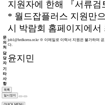
지원자에 한해 『서류검
* 월드잡플러스 지원만으
시 박람회 홈페이지에서 
문
job1@hrdkorea.or.kr
※ 이메일로 이력서 지원은 불가하며 공
의
다.
처
담
윤지민
당
자
기
타
사
항
목록
일시정지
QUICK MENU