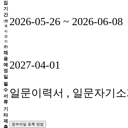
집
기
간
2026-05-26 ~ 2026-06-08
(한
국
시
간
기
준)
채
용
2027-04-01
예
정
일
필
일문이력서 , 일문자기
수
서
류
기
타
제
첨부파일 등록 방법
출