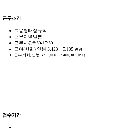
근무조건
고용형태
정규직
근무지역
일본
근무시간
8:30-17:30
급여(한화)
연봉
3,423 ~ 5,135
만원
급여(외화)
연봉
3,600,000 ~
5,400,000 (JPY)
접수기간