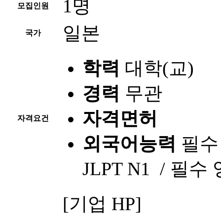
1명
모집인원
일본
국가
학력
대학(교)
경력
무관
자격면허
자격요건
외국어능력
필수
JLPT N1 /
필수
영
[기업 HP]