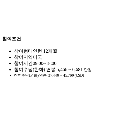
참여조건
참여형태
인턴 12개월
참여지역
미국
참여시간
09:00~18:00
참여수당(한화)
연봉
5,466 ~ 6,681
만원
참여수당(외화)
연봉
37,440 ~
45,760 (USD)