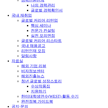
경력전환단계
나의 경력관리
글로벌 경력확인서
국내 재취업
글로벌 커리어 리턴업
핵심 세미나
전문가 컨설팅
실전 모의면접
글로벌 커리어 리스타트
국내 채용공고
리턴인재 모집
알림사항
자료실
해외 기업 리뷰
비자정보센터
해외진출뉴스
청년 글로벌 성장스토리
수상작품집
지원하기
한미대학생연수(WEST) 활동 수기
완전정복 가이드북
공지·문의