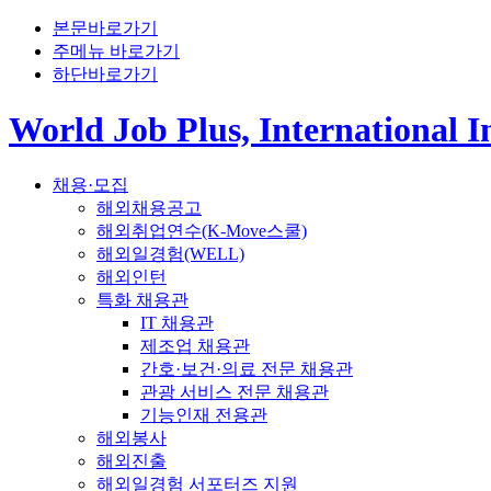
본문바로가기
주메뉴 바로가기
하단바로가기
World Job Plus, International 
채용·모집
해외채용공고
해외취업연수(K-Move스쿨)
해외일경험(WELL)
해외인턴
특화 채용관
IT 채용관
제조업 채용관
간호·보건·의료 전문 채용관
관광 서비스 전문 채용관
기능인재 전용관
해외봉사
해외진출
해외일경험 서포터즈 지원