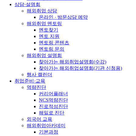
상담·설명회
해외취업 상담
온라인 · 방문상담 예약
해외취업 멘토링
멘토찾기
멘토 지원
멘토링 콘텐츠
멘토링 문의
해외취업 설명회
찾아가는 해외취업설명회(수강)
찾아가는 해외취업설명회(기관 신청용)
행사 캘린더
취업준비·교육
역량진단
커리어플래너
NCS역량진단
진로적성진단
해일로 진단
외국어 교육
해외취업아카데미
기본과정