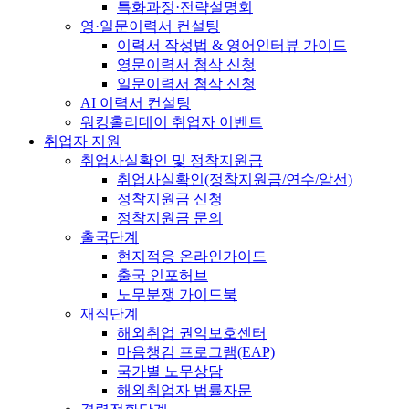
특화과정·전략설명회
영·일문이력서 컨설팅
이력서 작성법 & 영어인터뷰 가이드
영문이력서 첨삭 신청
일문이력서 첨삭 신청
AI 이력서 컨설팅
워킹홀리데이 취업자 이벤트
취업자 지원
취업사실확인 및 정착지원금
취업사실확인(정착지원금/연수/알선)
정착지원금 신청
정착지원금 문의
출국단계
현지적응 온라인가이드
출국 인포허브
노무분쟁 가이드북
재직단계
해외취업 권익보호센터
마음챙김 프로그램(EAP)
국가별 노무상담
해외취업자 법률자문