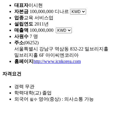
대표자
이시현
자본금
100,000,000 디나르
업종
교육 서비스업
설립연도
2011년
매출액
100,000,000
사원수
7 명
주소
(06252)
서울특별시 강남구 역삼동 832-22 밀브리지홀
밀브리지홀 6F 아이씨엔코리아
홈페이지
http://www.icnkorea.com
자격요건
경력
무관
학력
대학(교) 졸업
외국어
영어(중상) : 의사소통 가능
필수