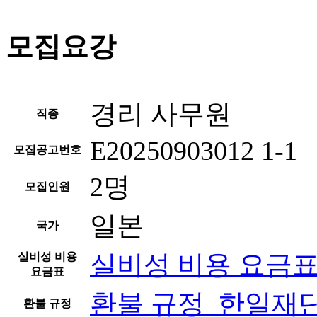
모집요강
경리 사무원
직종
E20250903012 1-1
모집공고번호
2명
모집인원
일본
국가
실비성 비용 요금표
실비성 비용
요금표
환불 규정_한일재단.
환불 규정