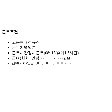
근무조건
고용형태
정규직
근무지역
일본
근무시간
정시근무(08~17/휴게1.5시간)
급여(한화)
연봉
2,853 ~ 2,853
만원
급여(외화)
연봉
3,000,000 ~
3,000,000 (JPY)