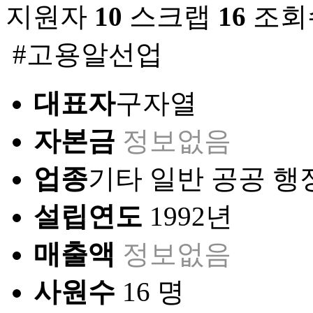
지원자
10
스크랩
16
조회
#고용알선업
대표자
구자열
자본금
정보없음
업종
기타 일반 공공 행
설립연도
1992년
매출액
정보없음
사원수
16 명