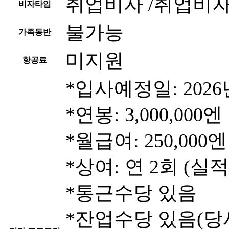
취업비자 /취업비
비자타입
불가능
가족동반
미지원
항공료
*입사예정일: 2026
*연봉: 3,000,000엔
*월급여: 250,000엔
*상여: 연 2회 (실
*통근수당 있음
*잔업수당 있음(당